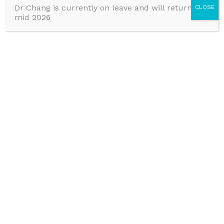
Dr Chang is currently on leave and will return in
CLOSE
mid 2026
在我生第一个孩子的时候, 虽然我有医学知识和参与
产前课程，我的亲喂过程却很曲折。生产四个星期
后，我发现亲喂是我做过的最困难事情之一。我的医
学院考试和分娩比亲喂更容易。这激励我成为一名泌
乳顾问，因为我计划生更多的孩子。
我知道科学研究证实母乳在生物学上优于配方奶粉,
这是我尝试喂我长子时旳重点。后来成为一名泌乳顾
问并作为一名妈妈让我明白，最佳的婴儿喂哺方法不
仅在婴儿的生理、心理和情感需求之间, 还要在妈妈
和整个家庭单位之间取得最佳的平衡, 这些方面全都
需要被考虑。
我致力于为母亲及其婴儿提供关怀和经实证, 最新的
产期前后医疗和哺乳亲喂医护理。我将与您合作, 确
保探索所有生理、心理和情感需求。我保证我会成为
您的教练和啦啦队队长，而不会是评判官