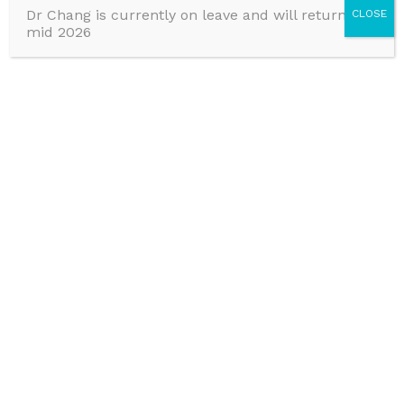
正在等待冠狀病毒檢測結果
Dr Chang is currently on leave and will return in
CLOSE
冠狀病毒檢測呈陽性並被隔離
mid 2026
正被檢疫中
是冠狀病毒患者的緊密接觸者
於上述情況不會收取取消費用
請致電 03 70685808 聯絡我們重新安排看
診。
謝謝您的合作
Contact Us
Tel 03 7068 5808
Monday to Friday
9:00AM to 5:00PM